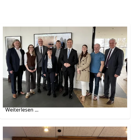
Ausstellungseröffnung in der Wasserburg
Rindern- „Grundrechte – Mehr als nur
Worte“
Mit eindrucksvollen Fotografien und Auszügen
aus dem Grundgesetz macht die Ausstellung die
Bedeutung der Grundrechte sichtbar und lädt
zum Austausch über die Werte unserer
freiheitlichen Demokratie ein.
Weiterlesen ...
Neue stellvertretende Landräte