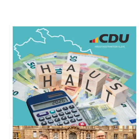
Haushalt des Kreises Kleve beschlossen
In seiner Sitzung am 26. März 2026 hat der
Kreistag den Kreishaushalt mit großer Mehrheit
beschlossen. Lesen Sie hier die Haushaltsrede des
Fraktionsvorsitzenden.
Weiterlesen ...
Unsere Mitglieder im Regionalrat