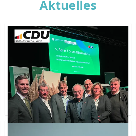
Aktuelles
🌾 Agrar-Forum Niederrhein 2026 🚜
Unter dem Motto „Landwirtschaft im Wandel –
Zwischen globalen Märkten und regionalen
Stärken“ tauschten sich Landwirtinnen und
Landwirte aus.
Weiterlesen ...
Wir werden gemeinsam Verantwortung