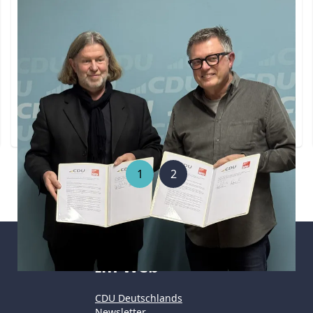
übernehmen für einen starken Kreis
Kleve
CDU und SPD werden im Kreistag des Kreises
Kleve in den kommenden fünf Jahren eng
zusammenarbeiten. Grundlage ist eine
Kooperationsvereinbarung für die Wahlperiode
2025–2030, mit der beide Fraktionen eine
verlässliche demokratische Mehrheit der Mitte
Weiterlesen ...
bilden wollen.
1
2
Im Web
CDU Deutschlands
Newsletter