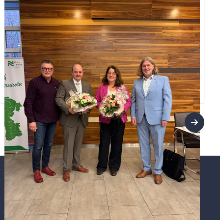
In Ihrer ersten Sitzung wählte der Kreistag Kleve
am 06. November die neuen stellvertretenden
Landräte. Als 1. stellv. Landrätin ist Agnes Teilmans
von der CDU und 2. stellv. Landrat ist Stefan
Welberts von der SPD gewählt worden.
Weiterlesen ...
Links
Startseite