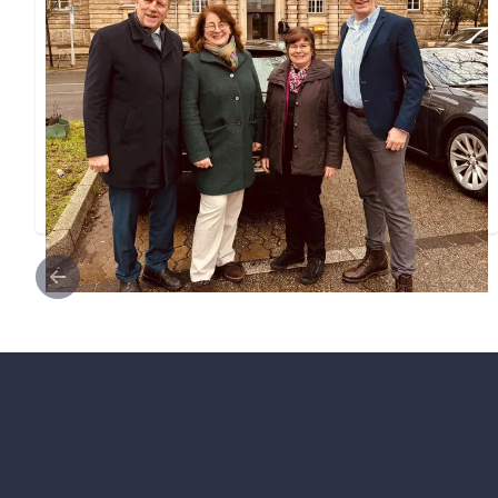
Düsseldorf
Die Mitglieder der CDU-Kreistagsfraktion Ulrich
Francken, Frederik Reymer und Agnes Teilmans
nahmen erstmals als neue Mitglieder der CDU-
Fraktion im Regionalrat an der Sitzung teil.
vl. Ulrich Francken, Agnes Teilmans, Agnes
Stevens und Frederik Reymer
Weiterlesen ...